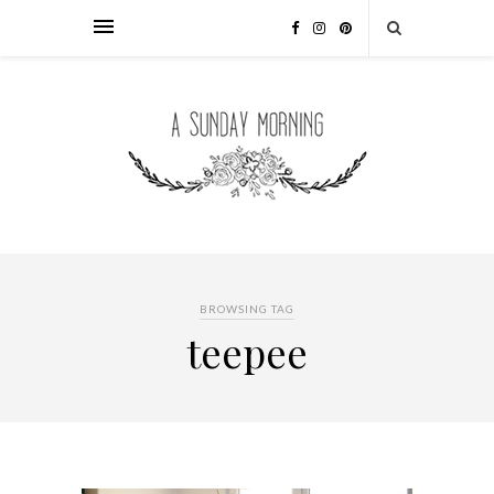
BROWSING TAG
teepee