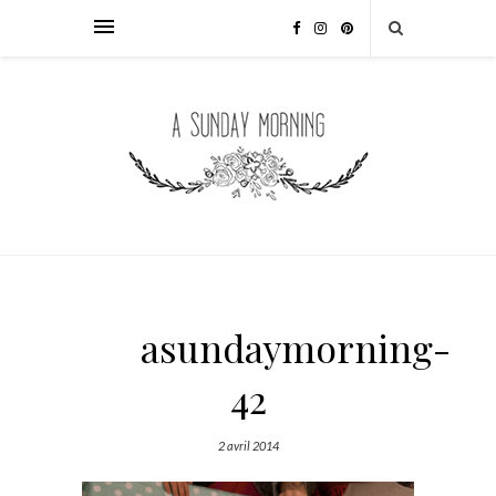
asundaymorning-
42
2 avril 2014