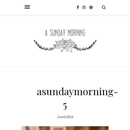
asundaymorning-
5
2 avril 2014