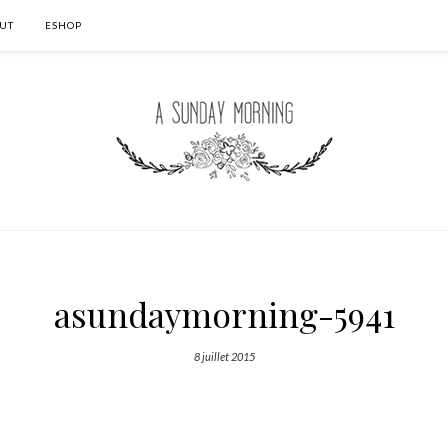
UT
ESHOP
asundaymorning-5941
8 juillet 2015