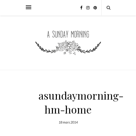
asundaymorning-
hm-home
18 mars 2014