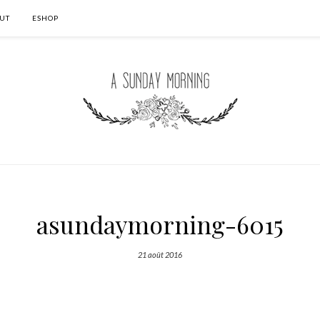
UT
ESHOP
asundaymorning-6015
21 août 2016