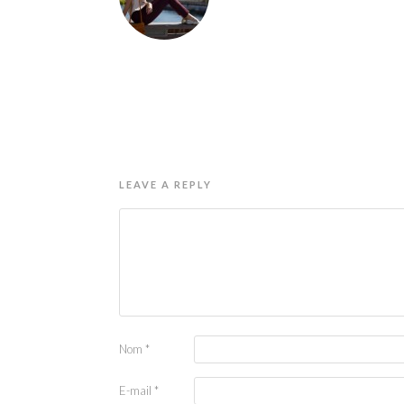
LEAVE A REPLY
Nom
*
E-mail
*