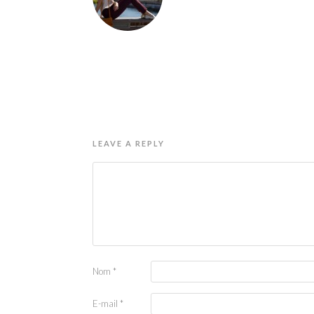
LEAVE A REPLY
Nom
*
E-mail
*