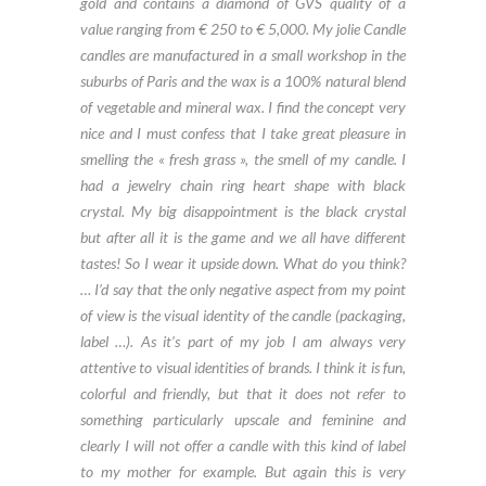
gold and contains a diamond of GVS quality of a
value ranging from € 250 to € 5,000. My jolie Candle
candles are manufactured in a small workshop in the
suburbs of Paris and the wax is a 100% natural blend
of vegetable and mineral wax.
I find the concept very
nice and I must confess that I take great pleasure in
smelling the « fresh grass », the smell of my candle. I
had a jewelry chain ring heart shape with black
crystal. My big disappointment is the black crystal
but after all it is the game and we all have different
tastes! So I wear it upside down. What do you think?
…
I’d say that the only negative aspect from my point
of view is the visual identity of the candle (packaging,
label …). As it’s part of my job I am always very
attentive to visual identities of brands. I think it is fun,
colorful and friendly, but that it does not refer to
something particularly upscale and feminine and
clearly I will not offer a candle with this kind of label
to my mother for example. But again this is very