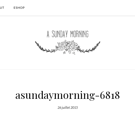
UT
ESHOP
asundaymorning-6818
26 juillet 2015