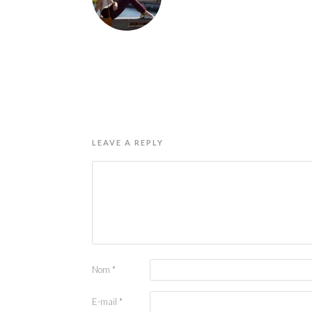
LEAVE A REPLY
Nom
*
E-mail
*