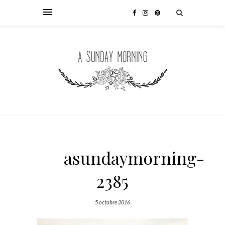
asundaymorning-
2385
5 octobre 2016