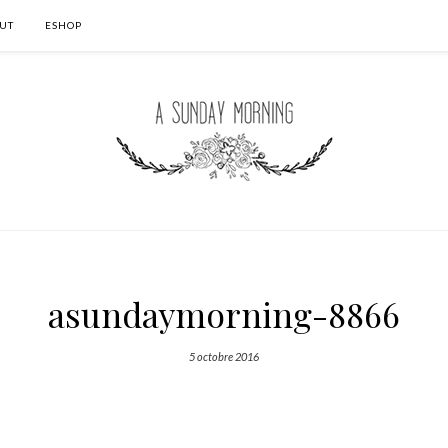
UT
ESHOP
asundaymorning-8866
5 octobre 2016