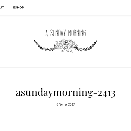
UT
ESHOP
asundaymorning-2413
8 février 2017