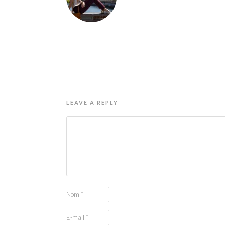
LEAVE A REPLY
Nom
*
E-mail
*