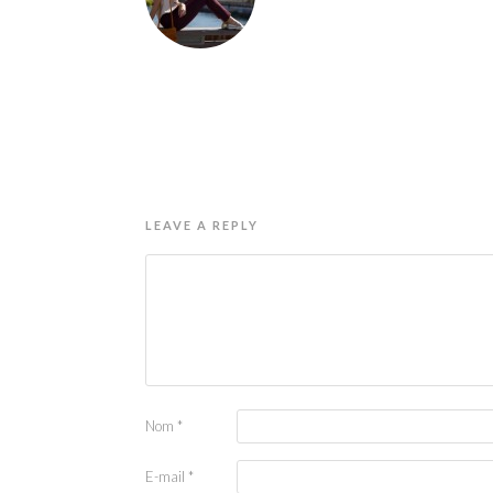
LEAVE A REPLY
Nom
*
E-mail
*