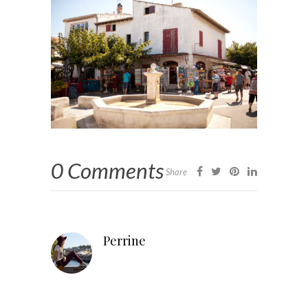
0 Comments
Share
Perrine