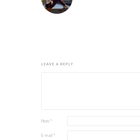
LEAVE A REPLY
Nom
*
E-mail
*