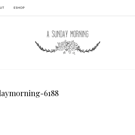
UT
ESHOP
daymorning-6188