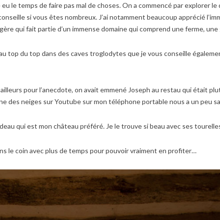
e eu le temps de faire pas mal de choses. On a commencé par explorer le
s le conseille si vous êtes nombreux. J’ai notamment beaucoup apprécié l’
ongère qui fait partie d’un immense domaine qui comprend une ferme, une g
u top du top dans des caves troglodytes que je vous conseille également s
’ailleurs pour l’anecdote, on avait emmené Joseph au restau qui était plu
eine des neiges sur Youtube sur mon téléphone portable nous a un peu sau
ideau qui est mon château préféré. Je le trouve si beau avec ses tourelle
s le coin avec plus de temps pour pouvoir vraiment en profiter…