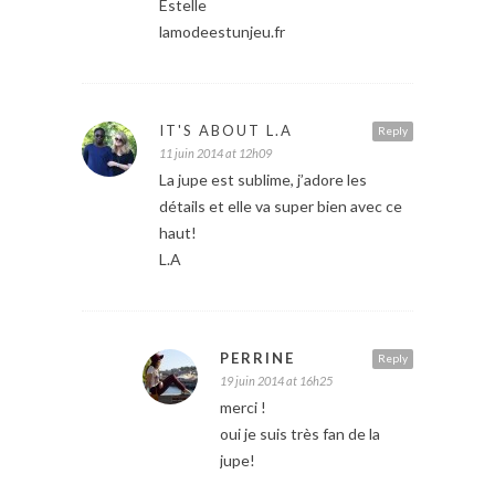
Estelle
lamodeestunjeu.fr
IT'S ABOUT L.A
Reply
11 juin 2014 at 12h09
La jupe est sublime, j’adore les
détails et elle va super bien avec ce
haut!
L.A
PERRINE
Reply
19 juin 2014 at 16h25
merci !
oui je suis très fan de la
jupe!