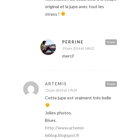
original et la jupe avec tout les
strass !
PERRINE
Reply
19 juin 2014 at 16h22
merci!
ARTEMIS
Reply
15 juin 2014 at 17h24
Cette jupe est vraiment très belle
Jolies photos.
Bises.
http://www.artemis-
leblog.blogspot.fr