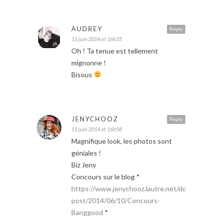
AUDREY
Reply
11 juin 2014 at 16h35
Oh ! Ta tenue est tellement
mignonne !
Bisous
JENYCHOOZ
Reply
11 juin 2014 at 16h58
Magnifique look, les photos sont
géniales !
Biz Jeny
Concours sur le blog *
https://www.jenychooz.lautre.net/dotclear/inde
post/2014/06/10/Concours-
Banggood
*