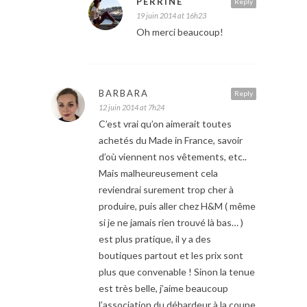
PERRINE
Reply
19 juin 2014 at 16h23
Oh merci beaucoup!
BARBARA
Reply
12 juin 2014 at 7h24
C’est vrai qu’on aimerait toutes
achetés du Made in France, savoir
d’où viennent nos vêtements, etc..
Mais malheureusement cela
reviendrai surement trop cher à
produire, puis aller chez H&M ( même
si je ne jamais rien trouvé là bas… )
est plus pratique, il y a des
boutiques partout et les prix sont
plus que convenable ! Sinon la tenue
est très belle, j’aime beaucoup
l’association du débardeur à la coupe