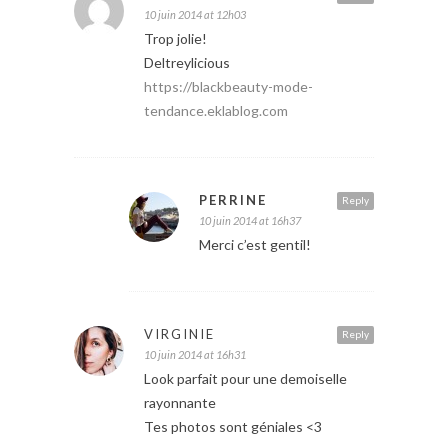
10 juin 2014 at 12h03
Trop jolie!
Deltreylicious
https://blackbeauty-mode-
tendance.eklablog.com
PERRINE
Reply
10 juin 2014 at 16h37
Merci c’est gentil!
VIRGINIE
Reply
10 juin 2014 at 16h31
Look parfait pour une demoiselle
rayonnante
Tes photos sont géniales <3